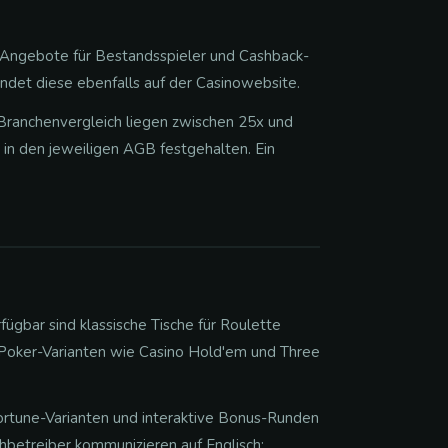
-Angebote für Bestandsspieler und Cashback-
ndet diese ebenfalls auf der Casinowebsite.
ranchenvergleich liegen zwischen 25x und
in den jeweiligen AGB festgehalten. Ein
ügbar sind klassische Tische für Roulette
ene Poker-Varianten wie Casino Hold'em und Three
rtune-Varianten und interaktive Bonus-Runden
schbetreiber kommunizieren auf Englisch;