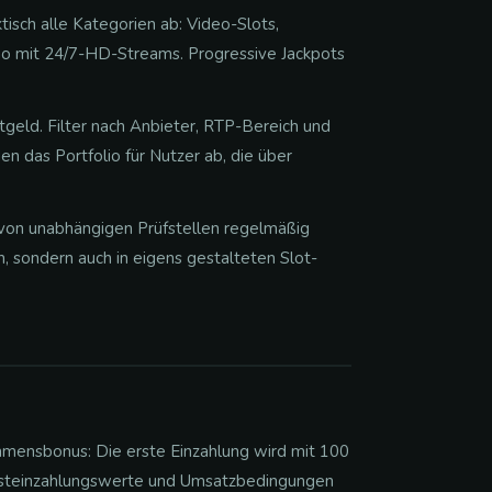
isch alle Kategorien ab: Video-Slots,
ino mit 24/7-HD-Streams. Progressive Jackpots
geld. Filter nach Anbieter, RTP-Bereich und
n das Portfolio für Nutzer ab, die über
 von unabhängigen Prüfstellen regelmäßig
n, sondern auch in eigens gestalteten Slot-
ommensbonus: Die erste Einzahlung wird mit 100
esteinzahlungswerte und Umsatzbedingungen