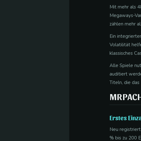
Mit mehr als 4
Megaways-Varia
zählen mehr al
Ein integriert
Volatilität he
klassisches Ca
Alle Spiele n
auditiert werd
Titeln, die das
MRPACH
Erstes Ein
Neu registrier
% bis zu 200 