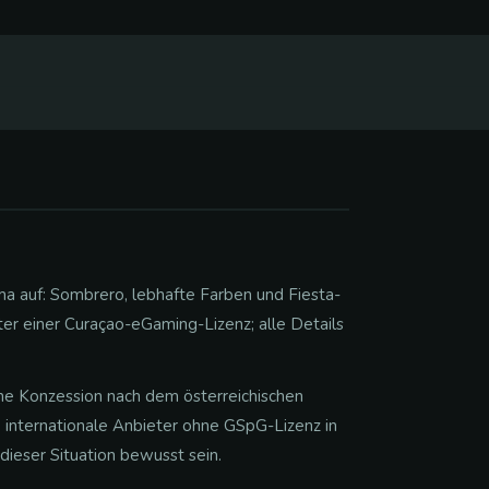
a auf: Sombrero, lebhafte Farben und Fiesta-
ter einer Curaçao-eGaming-Lizenz; alle Details
eine Konzession nach dem österreichischen
 internationale Anbieter ohne GSpG-Lizenz in
 dieser Situation bewusst sein.