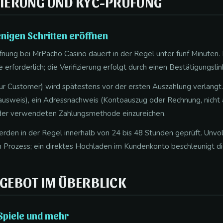
RIERUNG UND KYC-PRÜFUNG
nigen Schritten eröffnen
nung bei MrPacho Casino dauert in der Regel unter fünf Minuten. 
erforderlich; die Verifizierung erfolgt durch einen Bestätigungslin
 Customer) wird spätestens vor der ersten Auszahlung verlangt. 
usweis), ein Adressnachweis (Kontoauszug oder Rechnung, nicht 
der verwendeten Zahlungsmethode einzureichen.
den in der Regel innerhalb von 24 bis 48 Stunden geprüft. Unvol
n Prozess; ein direktes Hochladen im Kundenkonto beschleunigt 
GEBOT IM ÜBERBLICK
-Spiele und mehr