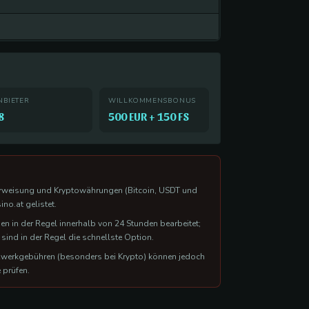
NBIETER
WILLKOMMENSBONUS
8
500 EUR + 150 FS
küberweisung und Kryptowährungen (Bitcoin, USDT und
no.at gelistet.
in der Regel innerhalb von 24 Stunden bearbeitet;
ind in der Regel die schnellste Option.
etzwerkgebühren (besonders bei Krypto) können jedoch
 prüfen.