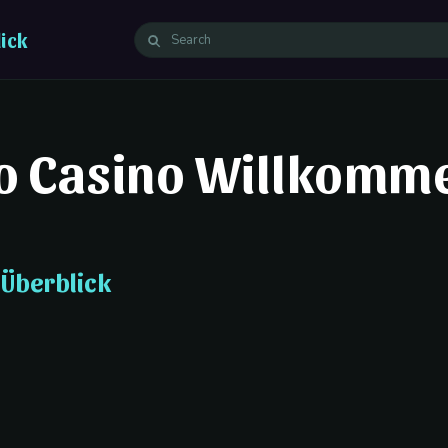
ick
 Casino Willkomme
Überblick