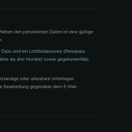
Neben den persönlichen Daten ist eine gültige
k.
Dazu sind ein Lichtbildausweis (Reisepass
älter als drei Monate) sowie gegebenenfalls
lständige oder unlesbare Unterlagen
die Bearbeitung gegenüber dem E-Mail-