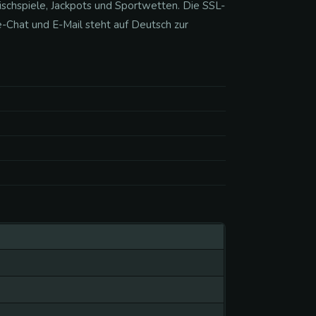
ischspiele, Jackpots und Sportwetten. Die SSL-
e-Chat und E-Mail steht auf Deutsch zur