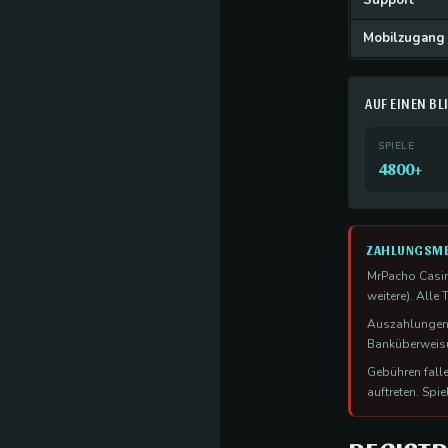
Support
Mobilzugang
AUF EINEN BL
SPIELE
4800+
ZAHLUNGSME
MrPacho Casino
weitere). Alle
Auszahlungen 
Banküberweisu
Gebühren fall
auftreten. Spi