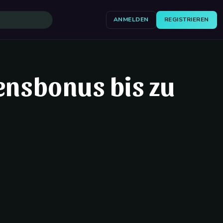
ANMELDEN
REGISTRIEREN
nsbonus bis zu