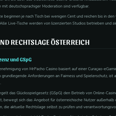
e mit deutschsprachiger Moderation sind verfügbar.
e beginnen je nach Tisch bei wenigen Cent und reichen bis in den v
le Live-Tische werden von lizenzierten Studios betrieben und s
UND RECHTSLAGE ÖSTERREICH
zenz und GSpG
enehmigung von MrPacho Casino basiert auf einer Curaçao-eGamin
 grundlegende Anforderungen an Fairness und Spielerschutz, ist ab
.
regelt das Glücksspielgesetz (GSpG) den Betrieb von Online-Casi
t, bewegt sich das Angebot für österreichische Nutzer außerhalb
n, die aktuelle Rechtslage selbst zu prüfen und verantwortungsvol