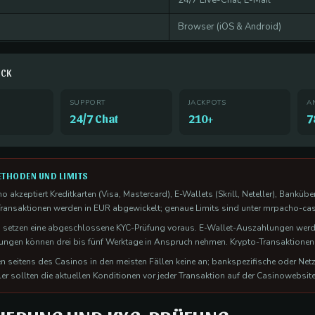
24/7 Live-Chat, E-Mail
Browser (iOS & Android)
ICK
SUPPORT
JACKPOTS
A
24/7 Chat
210+
7
THODEN UND LIMITS
 akzeptiert Kreditkarten (Visa, Mastercard), E-Wallets (Skrill, Neteller), Ban
 Transaktionen werden in EUR abgewickelt; genaue Limits sind unter mrpacho-casi
setzen eine abgeschlossene KYC-Prüfung voraus. E-Wallet-Auszahlungen werden 
ngen können drei bis fünf Werktage in Anspruch nehmen. Krypto-Transaktionen s
en seitens des Casinos in den meisten Fällen keine an; bankspezifische oder N
eler sollten die aktuellen Konditionen vor jeder Transaktion auf der Casinowebsite